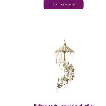
In winkelwagen
Balinese mini parasol met witte