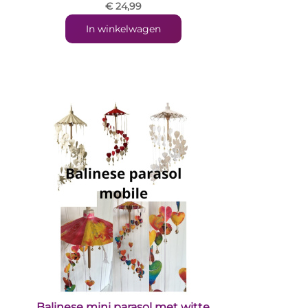
€ 24,99
In winkelwagen
Balinese mini parasol met witte