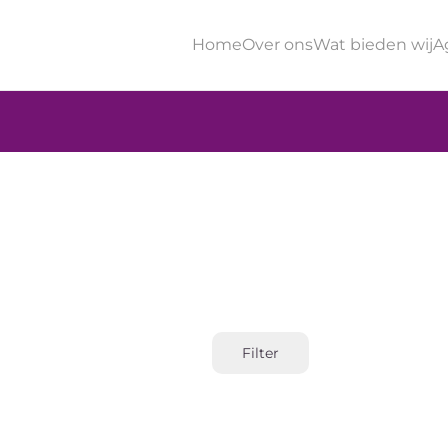
Home
Over ons
Wat bieden wij
A