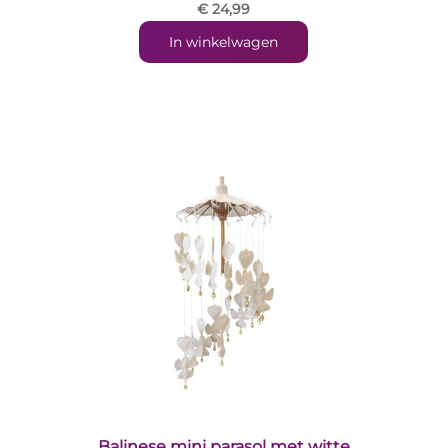
€ 24,99
In winkelwagen
Balinese mini parasol met witte